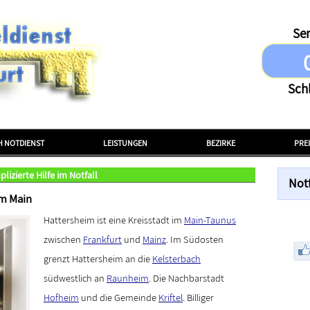
Ser
Sch
H NOTDIENST
LEISTUNGEN
BEZIRKE
PRE
izierte Hilfe im Notfall
Not
am Main
Hattersheim ist eine Kreisstadt im
Main-Taunus
zwischen
Frankfurt
und
Mainz
. Im Südosten
grenzt Hattersheim an die
Kelsterbach
südwestlich an
Raunheim
. Die Nachbarstadt
Hofheim
und die Gemeinde
Kriftel
. Billiger