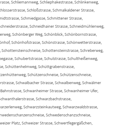
trasse, Schliemannweg, Schliephakestrasse, Schlinkenweg,
chlosserstrasse, Schloßstrasse, Schmalkaldener Strasse,
idtstrasse, Schmiedgasse, Schmittener Strasse,
chneiderstrasse, Schneidhainer Strasse, Schneidmühlenweg,
rerweg, Schönberger Weg, Schönblick, Schönbornstrasse,
önhof, Schönhofstrasse, Schönstrasse, Schönwetterstrasse,
 Schottensteinschneise, Schottensteinstrasse, Schreberweg,
pegasse, Schubertstrasse, Schulstrasse, Schultheißenweg,
sse, Schüttenhelmweg, Schüttgrabenstrasse,
tzenhüttenweg, Schützenschneise, Schützenschneise,
rstrasse, Schwalbacher Strasse, Schwalbenweg, Schwälmer
Bahnstrasse, Schwanheimer Strasse, Schwanheimer Ufer,
chwanthalerstrasse, Schwarzbachstrasse,
arzerlenweg, Schwarzsteinkautweg, Schwarzwaldstrasse,
hwedenschanzenschneise, Schwedenschanzschneise,
weizer Platz, Schweizer Strasse, Schwertfegergäßchen,