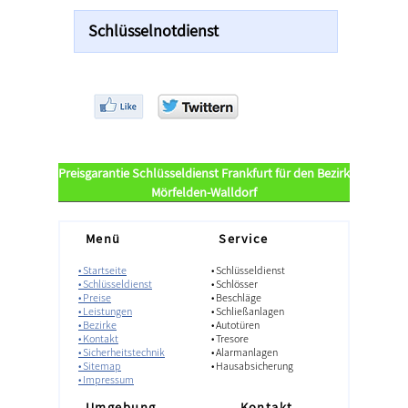
Schlüsselnotdienst
Preisgarantie Schlüsseldienst Frankfurt für den Bezirk
Mörfelden-Walldorf
Menü
Service
• Startseite
• Schlüsseldienst
• Schlüsseldienst
• Schlösser
• Preise
• Beschläge
• Leistungen
• Schließanlagen
• Bezirke
• Autotüren
• Kontakt
• Tresore
• Sicherheitstechnik
• Alarmanlagen
• Sitemap
• Hausabsicherung
• Impressum
Umgebung
Kontakt